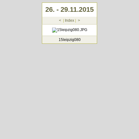
26. - 29.11.2015
<
|
Index
|
>
15leipzig080