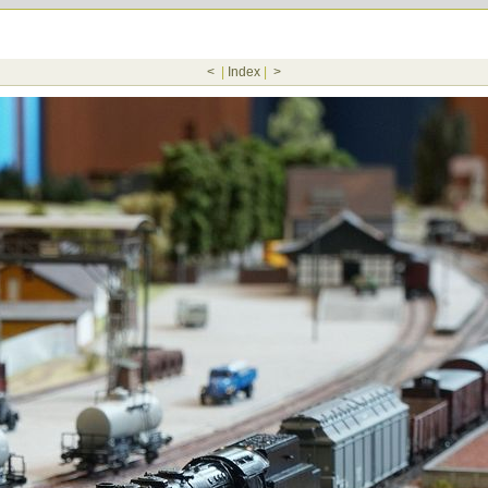
<
|
Index
|
>